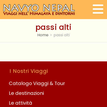
Salta
al
contenuto
passi alti
Home
>
passi alti
I Nostri Viaggi
Catalogo Viaggi & Tour
Le destinazioni
Le attività