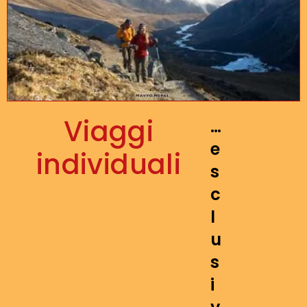
Viaggi
…
e
individuali
s
c
l
u
s
i