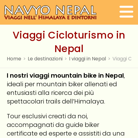
Salta
al
contenuto
Viaggi Cicloturismo in
Nepal
Home
>
Le destinazioni
>
I viaggi in Nepal
>
Viaggi Cic
I nostri viaggi mountain bike in Nepal
,
ideali per mountain biker allenati ed
entusiasti alla ricerca dei più
spettacolari trails dell’Himalaya.
Tour esclusivi creati da noi,
accompagnati da guide biker
certificate ed esperte e assistiti da una