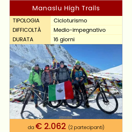
Manaslu High Trails
TIPOLOGIA
Cicloturismo
DIFFICOLTÀ
Medio-impegnativo
DURATA
16 giorni
€
2.062
da
(2 partecipanti)