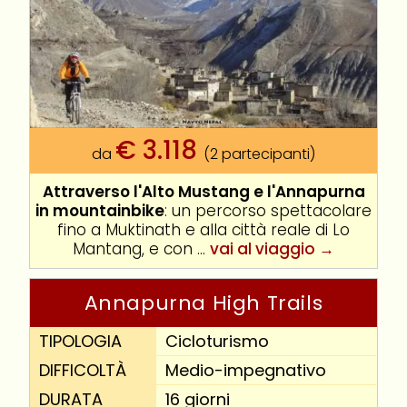
€
3.118
da
(2 partecipanti)
Attraverso l'Alto Mustang e l'Annapurna
in mountainbike
: un percorso spettacolare
fino a Muktinath e alla città reale di Lo
Mantang, e con ...
vai al viaggio →
Annapurna High Trails
TIPOLOGIA
Cicloturismo
DIFFICOLTÀ
Medio-impegnativo
DURATA
16 giorni