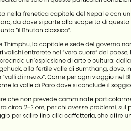
osta nella frenetica capitale del Nepal e con 
ro, da dove si parte alla scoperta di questo 
nto “il Bhutan classico”.
rete Thimphu, la capitale e sede del governo n
valichi entrerete nel “vero cuore” del paese, le
st creando un’esplosione di arte e cultura: dal
huck, alla fertile valle di Bumthang, dove, in
le “valli di mezzo”. Come per ogni viaggio nel
me la valle di Paro dove si conclude il soggi
sure che non prevede camminate particolarment
ra circa 2-3 ore, per chi avesse problemi, sul
o per salire fino alla caffetteria, che offre u