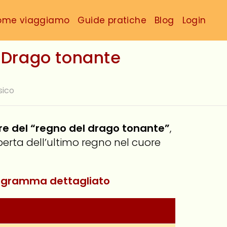
ome viaggiamo
Guide pratiche
Blog
Login
l Drago tonante
sico
uore del “regno del drago tonante”
,
erta dell’ultimo regno nel cuore
programma dettagliato