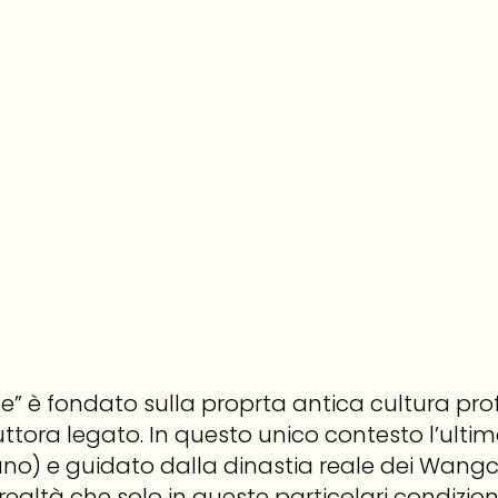
te” è fondato sulla proprta antica cultura p
 tuttora legato. In questo unico contesto l’ult
o) e guidato dalla dinastia reale dei Wang
 realtà che solo in queste particolari condizio