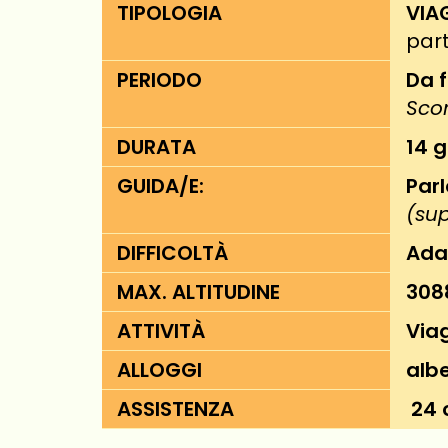
TIPOLOGIA
VIA
part
PERIODO
Da 
Sco
DURATA
14 g
GUIDA/E:
Parl
(sup
DIFFICOLTÀ
Adat
MAX. ALTITUDINE
308
ATTIVITÀ
Via
ALLOGGI
albe
ASSISTENZA
24 o