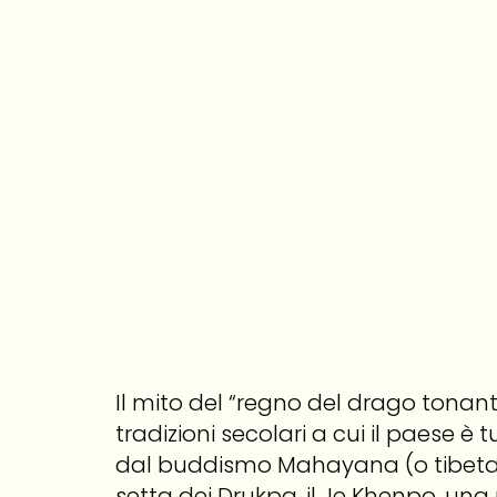
Il mito del “regno del drago tonan
tradizioni secolari a cui il paese è
dal buddismo Mahayana (o tibetan
setta dei Drukpa, il Je Khenpo, una