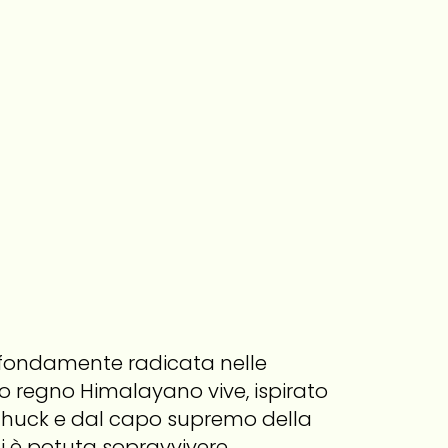
rofondamente radicata nelle
imo regno Himalayano vive, ispirato
chuck e dal capo supremo della
ni è potuta sopravvivere.