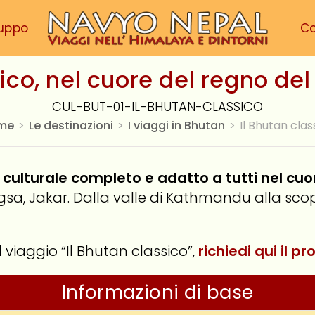
ruppo
C
sico, nel cuore del regno de
CUL-BUT-01-IL-BHUTAN-CLASSICO
me
>
Le destinazioni
>
I viaggi in Bhutan
>
Il Bhutan clas
our culturale completo e adatto a tutti nel c
a, Jakar. Dalla valle di Kathmandu alla scop
l viaggio “Il Bhutan classico”,
richiedi qui il 
Informazioni di base