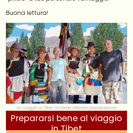
Buona lettura!
Un viaggio in Tibet richiede attenta preparazione!
Prepararsi bene al viaggio
in Tibet