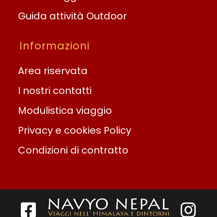
Guida attività Outdoor
Informazioni
Area riservata
I nostri contatti
Modulistica viaggio
Privacy e cookies Policy
Condizioni di contratto