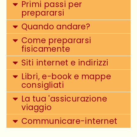
Primi passi per
prepararsi
Quando andare?
Come prepararsi
fisicamente
Siti internet e indirizzi
Libri, e-book e mappe
consigliati
La tua 'assicurazione
viaggio
Communicare-internet