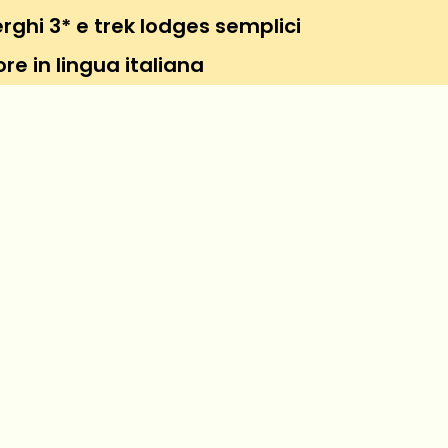
rghi 3* e trek lodges semplici
re in lingua italiana