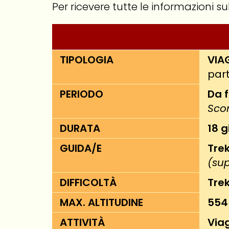
Per ricevere tutte le informazioni s
TIPOLOGIA
VIA
part
PERIODO
Da 
Sco
DURATA
18 g
GUIDA/E
Trek
(sup
DIFFICOLTÀ
Tre
MAX. ALTITUDINE
554
ATTIVITÀ
Via