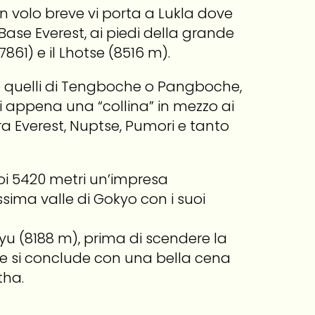
n volo breve vi porta a Lukla dove
ase Everest, ai piedi della grande
1) e il Lhotse (8516 m).
 quelli di Tengboche o Pangboche,
ri appena una “collina” in mezzo ai
fra Everest, Nuptse, Pumori e tanto
oi 5420 metri un’impresa
ssima valle di Gokyo con i suoi
Oyu (8188 m), prima di scendere la
ve si conclude con una bella cena
tha.