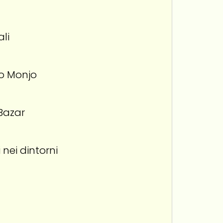
li
 o Monjo
Bazar
nei dintorni