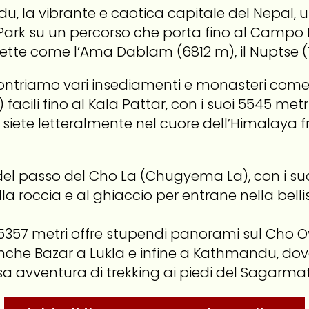
 la vibrante e caotica capitale del Nepal, u
ark su un percorso che porta fino al Campo B
 come l’Ama Dablam (6812 m), il Nuptse (786
ontriamo vari insediamenti e monasteri come
acili fino al Kala Pattar, con i suoi 5545 met
ui siete letteralmente nel cuore dell’Himalaya 
del passo del Cho La (Chugyema La), con i su
a roccia e al ghiaccio per entrane nella belli
i 5357 metri offre stupendi panorami sul Cho 
amche Bazar a Lukla e infine a Kathmandu, do
a avventura di trekking ai piedi del Sagarma