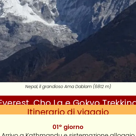
Nepal, il grandioso Ama Dablam (6812 m)
Everest, Cho La e Gokyo Trekkin
Itinerario di viaggio
01° giorno
Arrivo a Kathmandu e sistemazione alloggio