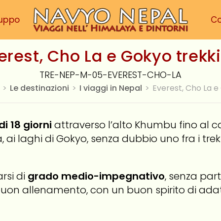
ruppo
C
erest, Cho La e Gokyo trekk
TRE-NEP-M-05-EVEREST-CHO-LA
>
Le destinazioni
>
I viaggi in Nepal
>
Everest, Cho La 
i 18 giorni
attraverso l’alto Khumbu fino al c
a, ai laghi di Gokyo, senza dubbio uno fra i tr
rsi di
grado medio-impegnativo
, senza part
n buon allenamento, con un buon spirito di a