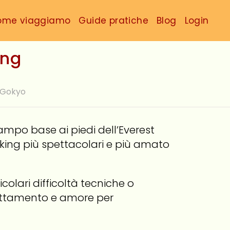
ome viaggiamo
Guide pratiche
Blog
Login
ing
e Gokyo
ampo base ai piedi dell’Everest
ekking più spettacolari e più amato
icolari difficoltà tecniche o
dattamento e amore per