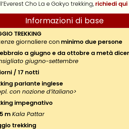
ull’Everest Cho La e Gokyo trekking,
richiedi qu
Informazioni di base
GGIO TREKKING
enze giornaliere con
minimo due persone
febbraio a giugno e da ottobre a metà dic
nsigliato giugno-settembre
iorni / 17 notti
king parlante inglese
pl. con nozione d’italiano>
kking impegnativo
5 m
Kala Pattar
ggio trekking